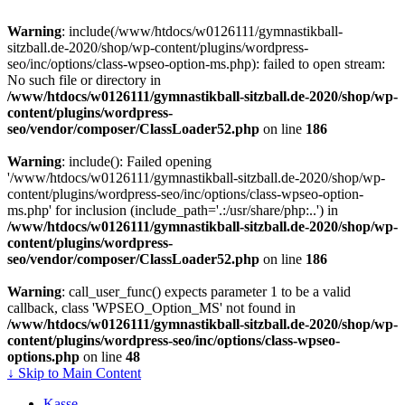
Warning
: include(/www/htdocs/w0126111/gymnastikball-
sitzball.de-2020/shop/wp-content/plugins/wordpress-
seo/inc/options/class-wpseo-option-ms.php): failed to open stream:
No such file or directory in
/www/htdocs/w0126111/gymnastikball-sitzball.de-2020/shop/wp-
content/plugins/wordpress-
seo/vendor/composer/ClassLoader52.php
on line
186
Warning
: include(): Failed opening
'/www/htdocs/w0126111/gymnastikball-sitzball.de-2020/shop/wp-
content/plugins/wordpress-seo/inc/options/class-wpseo-option-
ms.php' for inclusion (include_path='.:/usr/share/php:..') in
/www/htdocs/w0126111/gymnastikball-sitzball.de-2020/shop/wp-
content/plugins/wordpress-
seo/vendor/composer/ClassLoader52.php
on line
186
Warning
: call_user_func() expects parameter 1 to be a valid
callback, class 'WPSEO_Option_MS' not found in
/www/htdocs/w0126111/gymnastikball-sitzball.de-2020/shop/wp-
content/plugins/wordpress-seo/inc/options/class-wpseo-
options.php
on line
48
↓ Skip to Main Content
Kasse