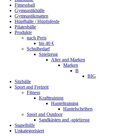
Fitnessball
Gymnastikbälle
Gymnastikmatten
Hüpfbälle / Hüpfpferde
Pilatesbälle
Produkte
nach Preis
bis 40 €
Schulbedarf
Spielzeug
Alter and Marken
Marken
B
BIG
Sitzbälle
Sport and Freizeit
Fitness
Krafttraining
Hanteltraining
Hantelscheiben
Sport and Outdoor
Sandkästen and -spielzeug
Stapelhilfe
Unkategorisiert