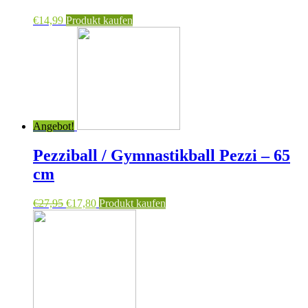
€
14,99
Produkt kaufen
Angebot!
Pezziball / Gymnastikball Pezzi – 65
cm
€
27,95
€
17,80
Produkt kaufen