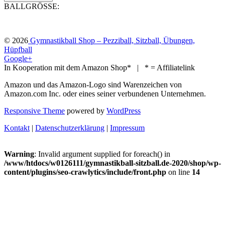
BALLGRÖSSE:
© 2026
Gymnastikball Shop – Pezziball, Sitzball, Übungen,
Hüpfball
Google+
In Kooperation mit dem Amazon Shop* | * = Affiliatelink
Amazon und das Amazon-Logo sind Warenzeichen von
Amazon.com Inc. oder eines seiner verbundenen Unternehmen.
Responsive Theme
powered by
WordPress
Kontakt
|
Datenschutzerklärung
|
Impressum
Warning
: Invalid argument supplied for foreach() in
/www/htdocs/w0126111/gymnastikball-sitzball.de-2020/shop/wp-
content/plugins/seo-crawlytics/include/front.php
on line
14