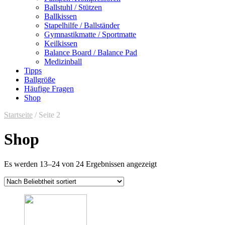
Ballstuhl / Stützen
Ballkissen
Stapelhilfe / Ballständer
Gymnastikmatte / Sportmatte
Keilkissen
Balance Board / Balance Pad
Medizinball
Tipps
Ballgröße
Häufige Fragen
Shop
Startseite
/ Seite 2
Shop
Es werden 13–24 von 24 Ergebnissen angezeigt