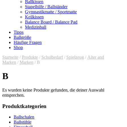
Ballkissen
Stapelhilfe / Ballständer
Gymnastikmatte / Sportmatte
Keilkissen
Balance Board / Balance Pad
Medizinball
Tipps
Ballgröße
Häufige Fragen
Shop
Startseite
/
Produkte
/
Schulbedarf
/
Spielzeug
/
Alter and
Marken
/
Marken
/ B
B
Es wurden keine Produkte gefunden, die deiner Auswahl
entsprechen.
Produktkategorien
Ballschalen
Ballstühle