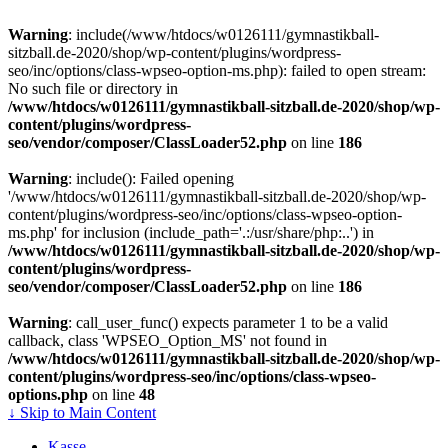
Warning
: include(/www/htdocs/w0126111/gymnastikball-
sitzball.de-2020/shop/wp-content/plugins/wordpress-
seo/inc/options/class-wpseo-option-ms.php): failed to open stream:
No such file or directory in
/www/htdocs/w0126111/gymnastikball-sitzball.de-2020/shop/wp-
content/plugins/wordpress-
seo/vendor/composer/ClassLoader52.php
on line
186
Warning
: include(): Failed opening
'/www/htdocs/w0126111/gymnastikball-sitzball.de-2020/shop/wp-
content/plugins/wordpress-seo/inc/options/class-wpseo-option-
ms.php' for inclusion (include_path='.:/usr/share/php:..') in
/www/htdocs/w0126111/gymnastikball-sitzball.de-2020/shop/wp-
content/plugins/wordpress-
seo/vendor/composer/ClassLoader52.php
on line
186
Warning
: call_user_func() expects parameter 1 to be a valid
callback, class 'WPSEO_Option_MS' not found in
/www/htdocs/w0126111/gymnastikball-sitzball.de-2020/shop/wp-
content/plugins/wordpress-seo/inc/options/class-wpseo-
options.php
on line
48
↓ Skip to Main Content
Kasse