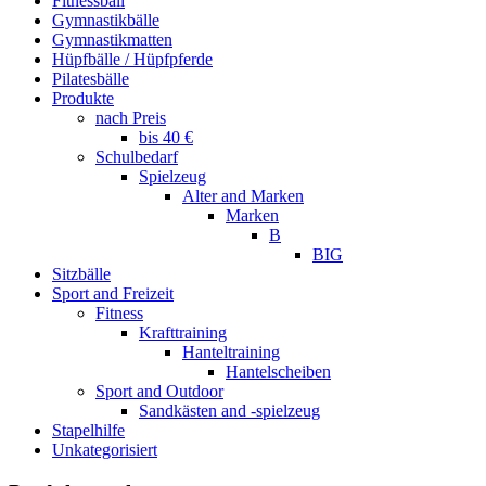
Fitnessball
Gymnastikbälle
Gymnastikmatten
Hüpfbälle / Hüpfpferde
Pilatesbälle
Produkte
nach Preis
bis 40 €
Schulbedarf
Spielzeug
Alter and Marken
Marken
B
BIG
Sitzbälle
Sport and Freizeit
Fitness
Krafttraining
Hanteltraining
Hantelscheiben
Sport and Outdoor
Sandkästen and -spielzeug
Stapelhilfe
Unkategorisiert