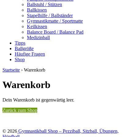
Ballstuhl / Stützen
Ballkissen
Stapelhilfe / Ballständer
Gymnastikmatte / Sportmatte
Keilkissen
Balance Board / Balance Pad
Medizinball
Tipps
Ballgröße
Häufige Fragen
Shop
Startseite
›
Warenkorb
Warenkorb
Dein Warenkorb ist gegenwärtig leer.
Zurück zum Shop
© 2026
Gymnastikball Shop – Pezziball, Sitzball, Übungen,
Hüpfball