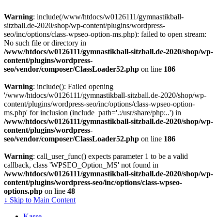
Warning
: include(/www/htdocs/w0126111/gymnastikball-
sitzball.de-2020/shop/wp-content/plugins/wordpress-
seo/inc/options/class-wpseo-option-ms.php): failed to open stream:
No such file or directory in
/www/htdocs/w0126111/gymnastikball-sitzball.de-2020/shop/wp-
content/plugins/wordpress-
seo/vendor/composer/ClassLoader52.php
on line
186
Warning
: include(): Failed opening
'/www/htdocs/w0126111/gymnastikball-sitzball.de-2020/shop/wp-
content/plugins/wordpress-seo/inc/options/class-wpseo-option-
ms.php' for inclusion (include_path='.:/usr/share/php:..') in
/www/htdocs/w0126111/gymnastikball-sitzball.de-2020/shop/wp-
content/plugins/wordpress-
seo/vendor/composer/ClassLoader52.php
on line
186
Warning
: call_user_func() expects parameter 1 to be a valid
callback, class 'WPSEO_Option_MS' not found in
/www/htdocs/w0126111/gymnastikball-sitzball.de-2020/shop/wp-
content/plugins/wordpress-seo/inc/options/class-wpseo-
options.php
on line
48
↓ Skip to Main Content
Kasse