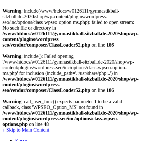
Warning
: include(/www/htdocs/w0126111/gymnastikball-
sitzball.de-2020/shop/wp-content/plugins/wordpress-
seo/inc/options/class-wpseo-option-ms.php): failed to open stream:
No such file or directory in
/www/htdocs/w0126111/gymnastikball-sitzball.de-2020/shop/wp-
content/plugins/wordpress-
seo/vendor/composer/ClassLoader52.php
on line
186
Warning
: include(): Failed opening
'/www/htdocs/w0126111/gymnastikball-sitzball.de-2020/shop/wp-
content/plugins/wordpress-seo/inc/options/class-wpseo-option-
ms.php' for inclusion (include_path='.:/usr/share/php:..') in
/www/htdocs/w0126111/gymnastikball-sitzball.de-2020/shop/wp-
content/plugins/wordpress-
seo/vendor/composer/ClassLoader52.php
on line
186
Warning
: call_user_func() expects parameter 1 to be a valid
callback, class 'WPSEO_Option_MS' not found in
/www/htdocs/w0126111/gymnastikball-sitzball.de-2020/shop/wp-
content/plugins/wordpress-seo/inc/options/class-wpseo-
options.php
on line
48
↓ Skip to Main Content
Kasse