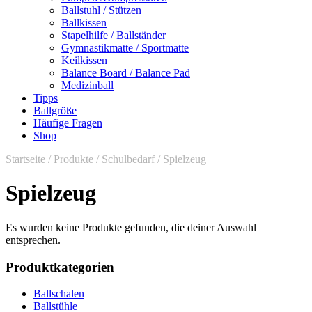
Ballstuhl / Stützen
Ballkissen
Stapelhilfe / Ballständer
Gymnastikmatte / Sportmatte
Keilkissen
Balance Board / Balance Pad
Medizinball
Tipps
Ballgröße
Häufige Fragen
Shop
Startseite
/
Produkte
/
Schulbedarf
/ Spielzeug
Spielzeug
Es wurden keine Produkte gefunden, die deiner Auswahl
entsprechen.
Produktkategorien
Ballschalen
Ballstühle