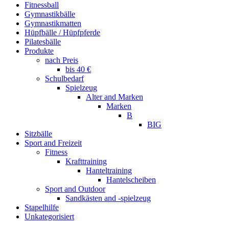
Fitnessball
Gymnastikbälle
Gymnastikmatten
Hüpfbälle / Hüpfpferde
Pilatesbälle
Produkte
nach Preis
bis 40 €
Schulbedarf
Spielzeug
Alter and Marken
Marken
B
BIG
Sitzbälle
Sport and Freizeit
Fitness
Krafttraining
Hanteltraining
Hantelscheiben
Sport and Outdoor
Sandkästen and -spielzeug
Stapelhilfe
Unkategorisiert