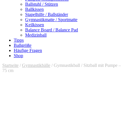
Ballstuhl / Stützen
Ballkissen
Stapelhilfe / Ballständer
Gymnastikmatte / Sportmatte
Keilkissen
Balance Board / Balance Pad
Medizinball
Tipps
Ballgröße
Häufige Fragen
Shop
Startseite
/
Gymnastikbälle
/ Gymnastikball / Sitzball mit Pumpe –
75 cm