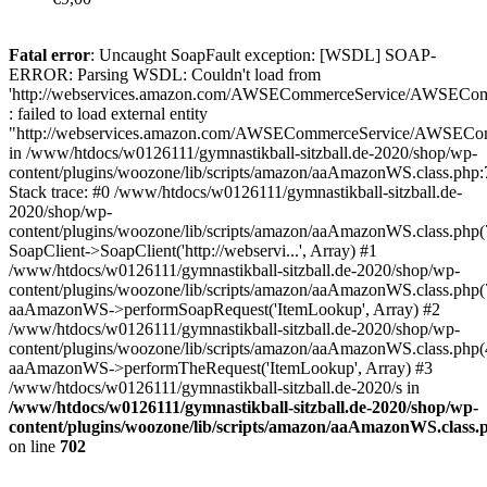
Fatal error
: Uncaught SoapFault exception: [WSDL] SOAP-
ERROR: Parsing WSDL: Couldn't load from
'http://webservices.amazon.com/AWSECommerceService/AWSECom
: failed to load external entity
"http://webservices.amazon.com/AWSECommerceService/AWSECom
in /www/htdocs/w0126111/gymnastikball-sitzball.de-2020/shop/wp-
content/plugins/woozone/lib/scripts/amazon/aaAmazonWS.class.php
Stack trace: #0 /www/htdocs/w0126111/gymnastikball-sitzball.de-
2020/shop/wp-
content/plugins/woozone/lib/scripts/amazon/aaAmazonWS.class.php(
SoapClient->SoapClient('http://webservi...', Array) #1
/www/htdocs/w0126111/gymnastikball-sitzball.de-2020/shop/wp-
content/plugins/woozone/lib/scripts/amazon/aaAmazonWS.class.php(
aaAmazonWS->performSoapRequest('ItemLookup', Array) #2
/www/htdocs/w0126111/gymnastikball-sitzball.de-2020/shop/wp-
content/plugins/woozone/lib/scripts/amazon/aaAmazonWS.class.php(
aaAmazonWS->performTheRequest('ItemLookup', Array) #3
/www/htdocs/w0126111/gymnastikball-sitzball.de-2020/s in
/www/htdocs/w0126111/gymnastikball-sitzball.de-2020/shop/wp-
content/plugins/woozone/lib/scripts/amazon/aaAmazonWS.class.
on line
702