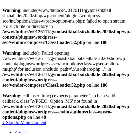
Warning
: include(/www/htdocs/w0126111/gymnastikball-
sitzball.de-2020/shop/wp-content/plugins/wordpress-
seo/inc/options/class-wpseo-option-ms.php): failed to open stream:
No such file or directory in
/www/htdocs/w0126111/gymnastikball-sitzball.de-2020/shop/wp-
content/plugins/wordpress-
seo/vendor/composer/ClassLoader52.php
on line
186
Warning
: include(): Failed opening
'/www/htdocs/w0126111/gymnastikball-sitzball.de-2020/shop/wp-
content/plugins/wordpress-seo/inc/options/class-wpseo-option-
ms.php' for inclusion (include_path='.:/usr/share/php:..') in
/www/htdocs/w0126111/gymnastikball-sitzball.de-2020/shop/wp-
content/plugins/wordpress-
seo/vendor/composer/ClassLoader52.php
on line
186
Warning
: call_user_func() expects parameter 1 to be a valid
callback, class 'WPSEO_Option_MS' not found in
/www/htdocs/w0126111/gymnastikball-sitzball.de-2020/shop/wp-
content/plugins/wordpress-seo/inc/options/class-wpseo-
options.php
on line
48
↓ Skip to Main Content
Kasse