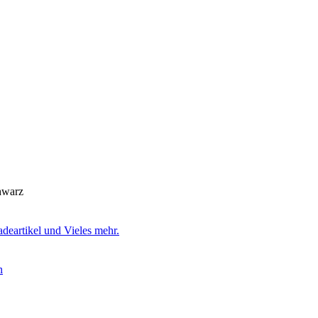
chwarz
eartikel und Vieles mehr.
n