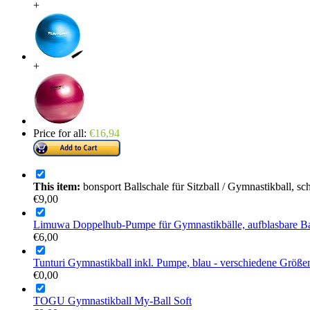
+
+
Price for all:
€
16,94
This item:
bonsport Ballschale für Sitzball / Gymnastikball, s
€
9,00
Limuwa Doppelhub-Pumpe für Gymnastikbälle, aufblasbare Bad
€
6,00
Tunturi Gymnastikball inkl. Pumpe, blau - verschiedene Größe
€
0,00
TOGU Gymnastikball My-Ball Soft