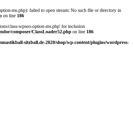
ion-ms.php): failed to open stream: No such file or directory in
p
on line
186
ons/class-wpseo-option-ms.php' for inclusion
/vendor/composer/ClassLoader52.php
on line
186
astikball-sitzball.de-2020/shop/wp-content/plugins/wordpress-