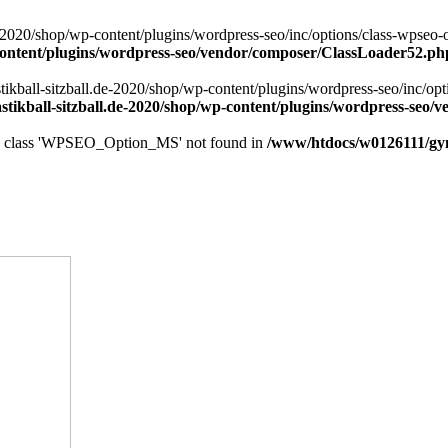
020/shop/wp-content/plugins/wordpress-seo/inc/options/class-wpseo-opt
content/plugins/wordpress-seo/vendor/composer/ClassLoader52.ph
kball-sitzball.de-2020/shop/wp-content/plugins/wordpress-seo/inc/opti
ikball-sitzball.de-2020/shop/wp-content/plugins/wordpress-seo
ack, class 'WPSEO_Option_MS' not found in
/www/htdocs/w0126111/gymn