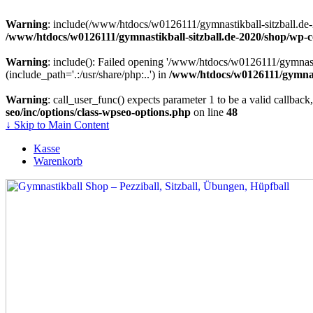
Warning
: include(/www/htdocs/w0126111/gymnastikball-sitzball.de-2
/www/htdocs/w0126111/gymnastikball-sitzball.de-2020/shop/wp-
Warning
: include(): Failed opening '/www/htdocs/w0126111/gymnasti
(include_path='.:/usr/share/php:..') in
/www/htdocs/w0126111/gymnast
Warning
: call_user_func() expects parameter 1 to be a valid callb
seo/inc/options/class-wpseo-options.php
on line
48
↓ Skip to Main Content
Kasse
Warenkorb