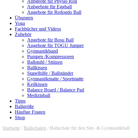
Anbgeote für Physio Roll
Anbgebote für Eggball
Angebote für Redondo Ball
Übungen
Yoga
Fachbücher und Videos
Zubehör
Angebote für Bosu Ball
Angebote für TOGU Jumper
Gymnastikband
Pumpen /Kompressoren
Ballstuhl / Stützen
Ballkissen
Stapelhilfe / Ballständer
Gymnastikmatte / Sportmatte
Keilkissen
Balance Board / Balance Pad
Medizinball
Tipps
Ballgröße
Häufige Fragen
Shop
Startseite
/
Ballschalen
/ Ballschale für den Sitz- & Gymnastikball