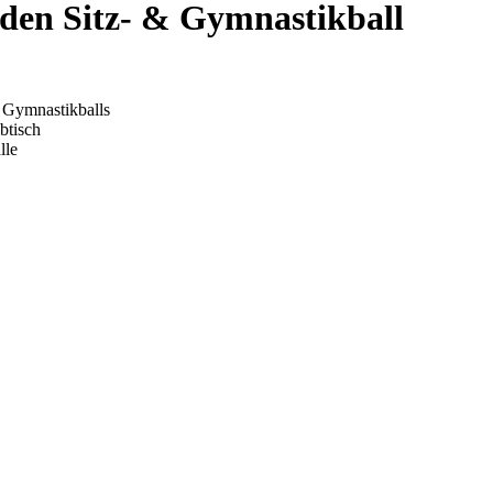
 den Sitz- & Gymnastikball
s Gymnastikballs
btisch
lle